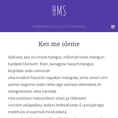
HMS
HASARTMÄNGUSÕLTLASTE NÕUSTAMINE
Kes me oleme
Vaid see, kes on olnud mängur, mõistab teise mänguri
tundeid tõeliselt. Mati, kunagine hasartmängur,
kirjeldab seda niimoodi:
•
ma tundsin füüsilist vajadust mängida; selle nimel olin
valmis tegema mida tahes ega valinud vahendeid, et
mängimiseks raha hankida.
•
ma unistasin luksuslikust elust ja rikkusest.
•
otsisin väljapääsu, kuid ei leidnud seda. Ei posijad ega
meditsiin ei suutnud mind aidata.