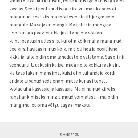
•
minu elu oli kui karusell, mille kiirus iga panusega aina
kasvas. See ei peatunud isegi siis, kui ma üks päev ei
mänginud, sest siis ma mõtlesin ainult järgmisele
mängule. Ma vajasin mängu. Ma tahtsin mängida.
Lootsin iga päev, et äkki just täna ma võidan.
•
tihti peatusin alles siis, kui olin kõik maha mänginud.
See kirg hävitas minus kõik, mis oli hea ja positiivne.
•
ikka ja jälle pidin oma lähedastele valetama. Sageli nii
veendunult, uskusin ka ise, mida neile kokku rääkisin…
•
ja taas läksin mängima, kuigi olin tuhandeid kordi
endale lubanud seda enam mitte kunagi teha…
•
võlad üha kasvasid ja kasvasid. Ma ei näinud kiireks
rahahankimiseks mingit muud võimalust – ma pidin
mängima, et oma võlgu tagasi maksta.
© HMS 2005.